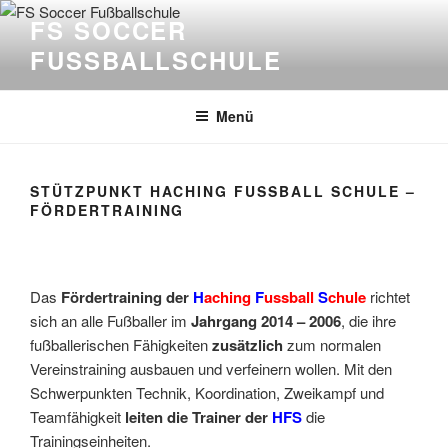
Zum
FS SOCCER
Inhalt
FUSSBALLSCHULE
springen
Menü
STÜTZPUNKT HACHING FUSSBALL SCHULE –
FÖRDERTRAINING
Das
Fördertraining der
H
aching
F
ussball
S
chule
richtet
sich an alle Fußballer im
Jahrgang 2014 – 2006
, die ihre
fußballerischen Fähigkeiten
zusätzlich
zum normalen
Vereinstraining ausbauen und verfeinern wollen. Mit den
Schwerpunkten Technik, Koordination, Zweikampf und
Teamfähigkeit
leiten die Trainer der
HFS
die
Trainingseinheiten.