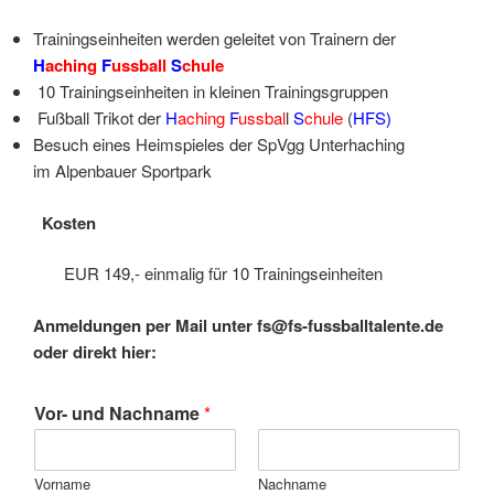
Trainingseinheiten werden geleitet von Trainern der
H
aching
F
ussball
S
chule
10 Trainingseinheiten in kleinen Trainingsgruppen
Fußball Trikot der
H
aching
F
ussbal
l
S
chule
(
HFS)
Besuch eines Heimspieles der SpVgg Unterhaching
im Alpenbauer Sportpark
Kosten
EUR 149,- einmalig für 10 Trainingseinheiten
Anmeldungen per Mail unter fs@fs-fussballtalente.de
oder direkt hier:
Vor- und Nachname
*
Vorname
Nachname