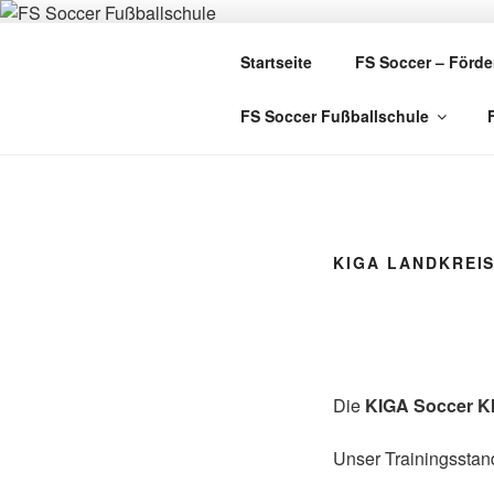
Zum
Inhalt
FS SOCCE
Startseite
FS Soccer – Förde
springen
FS Soccer Fußballschule
KIGA LANDKREI
Die
KIGA Soccer K
Unser Trainingsstand