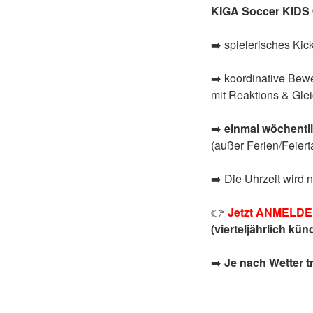
KIGA Soccer KIDS
➡️
spielerisches Kick
➡️
koordinative Bew
mit Reaktions & Gl
➡️
einmal wöchentl
(außer Ferien/Feiert
➡️
Die Uhrzeit wird 
👉
Jetzt ANMELD
(vierteljährlich
künd
➡️
Je nach Wetter tr