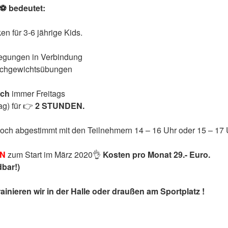
⚽️
bedeutet:
en für 3-6 jährige Kids.
egungen in Verbindung
eichgewichtsübungen
ich
immer Freitags
ag) für
👉
2 STUNDEN.
noch abgestimmt mit den Teilnehmern 14 – 16 Uhr oder 15 – 17 
EN
zum Start im März 2020
👌
Kosten pro Monat 29.- Euro.
bar!)
ainieren wir in der Halle oder draußen am Sportplatz !