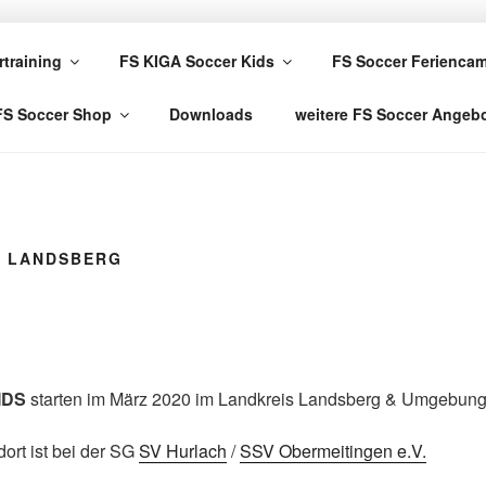
R FUSSBALLSCHULE
rtraining
FS KIGA Soccer Kids
FS Soccer Ferienca
FS Soccer Shop
Downloads
weitere FS Soccer Angeb
S LANDSBERG
IDS
starten im März 2020 im Landkreis Landsberg & Umgebun
ort ist bei der SG
SV Hurlach
/
SSV Obermeitingen e.V.