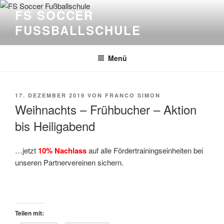
Zum
FS SOCCER
Inhalt
FUSSBALLSCHULE
springen
Menü
VERÖFFENTLICHT
17. DEZEMBER 2019
VON
FRANCO SIMON
AM
Weihnachts – Frühbucher – Aktion
bis Heiligabend
…jetzt
10% Nachlass
auf alle Fördertrainingseinheiten bei
unseren Partnervereinen sichern.
Teilen mit: