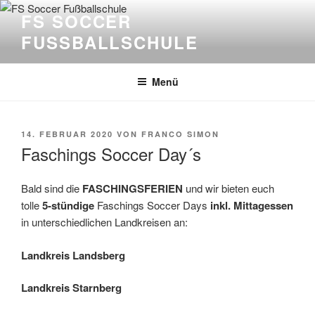
Zum
FS SOCCER
Inhalt
FUSSBALLSCHULE
springen
Menü
VERÖFFENTLICHT
14. FEBRUAR 2020
VON
FRANCO SIMON
AM
Faschings Soccer Day´s
Bald sind die
FASCHINGSFERIEN
und wir bieten euch
tolle
5-stündige
Faschings Soccer Days
inkl. Mittagessen
in unterschiedlichen Landkreisen an:
Landkreis Landsberg
Landkreis Starnberg