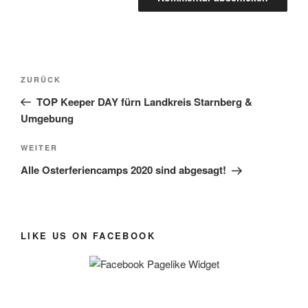
Beitragsnavigation
Vorheriger
ZURÜCK
Beitrag
TOP Keeper DAY fürn Landkreis Starnberg &
Umgebung
Nächster
WEITER
Beitrag
Alle Osterferiencamps 2020 sind abgesagt!
LIKE US ON FACEBOOK