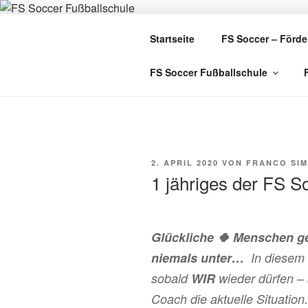
Zum
Inhalt
FS SOCCE
Startseite
FS Soccer – Förde
springen
FS Soccer Fußballschule
VERÖFFENTLICHT
2. APRIL 2020
VON
FRANCO SI
AM
1 jähriges der FS S
Glückliche
🍀
Menschen geh
niemals unter…
In diesem
sobald
WIR
wieder dürfen – 
Coach die aktuelle Situation.