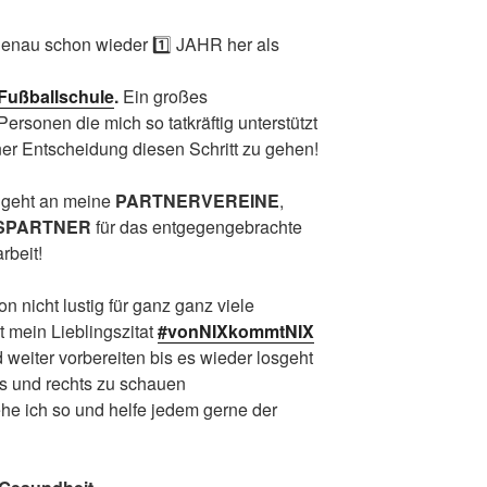
enau schon wieder
1️⃣
JAHR her als
 Fußballschule
.
Ein großes
Personen die mich so tatkräftig unterstützt
er Entscheidung diesen Schritt zu gehen!
geht an meine
PARTNERVEREINE
,
SPARTNER
für das entgegengebrachte
rbeit!
ion nicht lustig für ganz ganz viele
t mein Lieblingszitat
#
vonNIXkommtNIX
weiter vorbereiten bis es wieder losgeht
s und rechts zu schauen
he ich so und helfe jedem gerne der