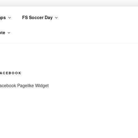
mps
FS Soccer Day
ote
FACEBOOK