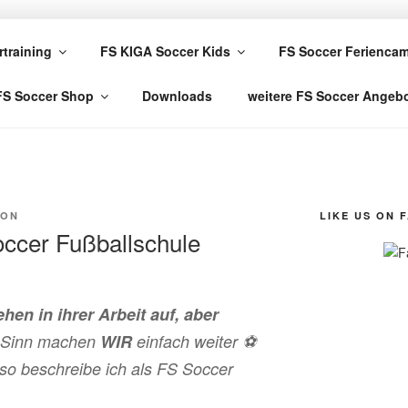
R FUSSBALLSCHULE
rtraining
FS KIGA Soccer Kids
FS Soccer Ferienca
FS Soccer Shop
Downloads
weitere FS Soccer Angeb
MON
LIKE US ON 
occer Fußballschule
en in ihrer Arbeit auf, aber
 Sinn machen
WIR
einfach weiter
⚽️
so beschreibe ich als FS Soccer