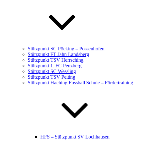
Stützpunkt SC Pöcking – Possenhofen
Stützpunkt FT Jahn Landsberg
Stützpunkt TSV Herrsching
Stützpunkt 1. FC Penzberg
Stützpunkt SC Wessling
Stützpunkt TSV Peiting
Stützpunkt Haching Fussball Schule – Fördertraining
HFS – Stützpunkt SV Lochhausen