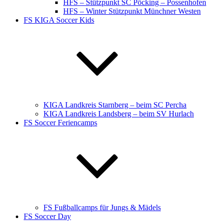
HFS – Stützpunkt SC Pöcking – Possenhofen
HFS – Winter Stützpunkt Münchner Westen
FS KIGA Soccer Kids
KIGA Landkreis Starnberg – beim SC Percha
KIGA Landkreis Landsberg – beim SV Hurlach
FS Soccer Feriencamps
FS Fußballcamps für Jungs & Mädels
FS Soccer Day