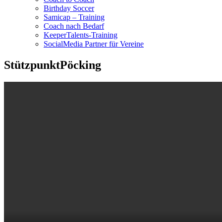
Birthday Soccer
Samicap – Training
Coach nach Bedarf
KeeperTalents-Training
SocialMedia Partner für Vereine
StützpunktPöcking