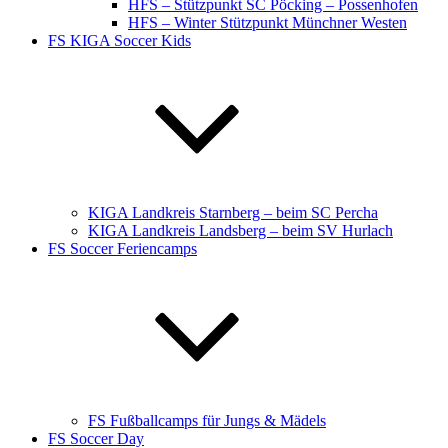
HFS – Stützpunkt SC Pöcking – Possenhofen
HFS – Winter Stützpunkt Münchner Westen
FS KIGA Soccer Kids
KIGA Landkreis Starnberg – beim SC Percha
KIGA Landkreis Landsberg – beim SV Hurlach
FS Soccer Feriencamps
FS Fußballcamps für Jungs & Mädels
FS Soccer Day