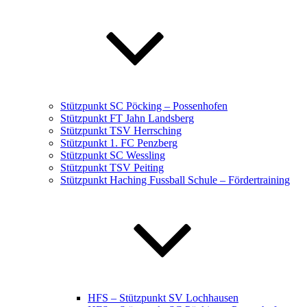
Stützpunkt SC Pöcking – Possenhofen
Stützpunkt FT Jahn Landsberg
Stützpunkt TSV Herrsching
Stützpunkt 1. FC Penzberg
Stützpunkt SC Wessling
Stützpunkt TSV Peiting
Stützpunkt Haching Fussball Schule – Fördertraining
HFS – Stützpunkt SV Lochhausen