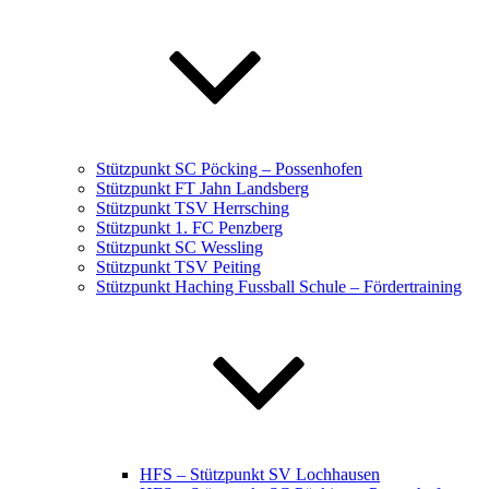
Stützpunkt SC Pöcking – Possenhofen
Stützpunkt FT Jahn Landsberg
Stützpunkt TSV Herrsching
Stützpunkt 1. FC Penzberg
Stützpunkt SC Wessling
Stützpunkt TSV Peiting
Stützpunkt Haching Fussball Schule – Fördertraining
HFS – Stützpunkt SV Lochhausen