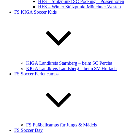
HFS – Stützpunkt SC Pöcking – Possenhofen
HFS – Winter Stützpunkt Münchner Westen
FS KIGA Soccer Kids
KIGA Landkreis Starnberg – beim SC Percha
KIGA Landkreis Landsberg – beim SV Hurlach
FS Soccer Feriencamps
FS Fußballcamps für Jungs & Mädels
FS Soccer Day