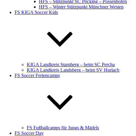
HFS – Stützpunkt SC Pöcking – Possenhofen
HFS – Winter Stützpunkt Münchner Westen
FS KIGA Soccer Kids
KIGA Landkreis Starnberg – beim SC Percha
KIGA Landkreis Landsberg – beim SV Hurlach
FS Soccer Feriencamps
FS Fußballcamps für Jungs & Mädels
FS Soccer Day