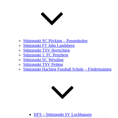
Stützpunkt SC Pöcking – Possenhofen
Stützpunkt FT Jahn Landsberg
Stützpunkt TSV Herrsching
Stützpunkt 1. FC Penzberg
Stützpunkt SC Wessling
Stützpunkt TSV Peiting
Stützpunkt Haching Fussball Schule – Fördertraining
HFS – Stützpunkt SV Lochhausen